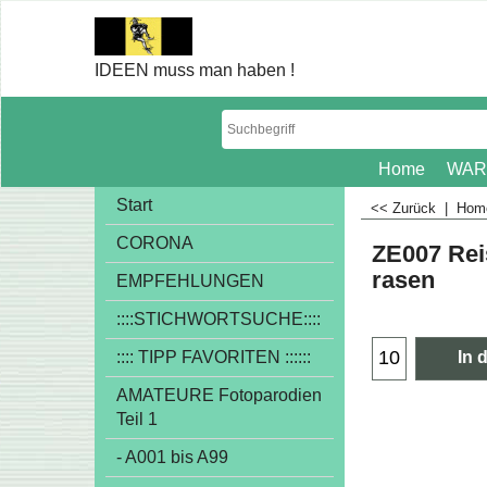
IDEEN muss man haben !
Home
WAR
Start
<< Zurück
|
Ho
CORONA
ZE007 Rei
rasen
EMPFEHLUNGEN
€
1.00
::::STICHWORTSUCHE::::
exkl
:::: TIPP FAVORITEN ::::::
In 
AMATEURE Fotoparodien
Teil 1
- A001 bis A99