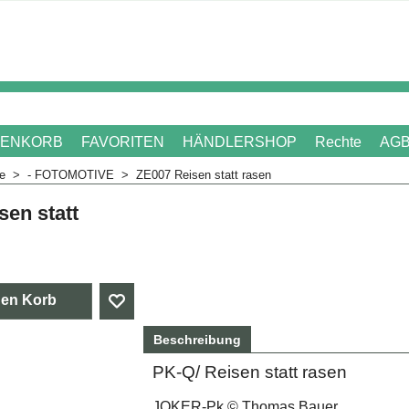
ENKORB
FAVORITEN
HÄNDLERSHOP
Rechte
AG
me
>
- FOTOMOTIVE
>
ZE007 Reisen statt rasen
sen statt
. Mehrwertsteuer
den Korb
Beschreibung
PK-Q/ Reisen statt rasen
JOKER-Pk © Thomas Bauer