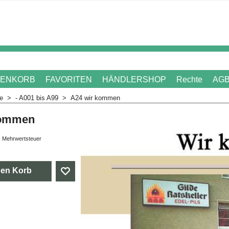
ENKORB
FAVORITEN
HÄNDLERSHOP
Rechte
AG
me
>
- A001 bis A99
>
A24 wir kommen
kommen
. Mehrwertsteuer
den Korb