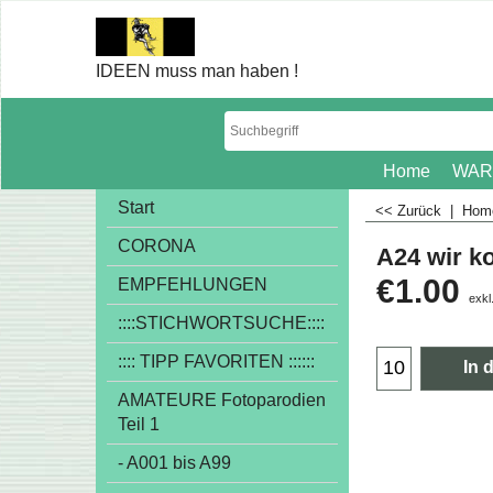
IDEEN muss man haben !
Home
WAR
Start
<< Zurück
|
Ho
CORONA
A24 wir 
€
1.00
EMPFEHLUNGEN
exkl
::::STICHWORTSUCHE::::
:::: TIPP FAVORITEN ::::::
In 
AMATEURE Fotoparodien
Teil 1
- A001 bis A99