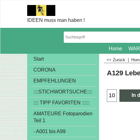
IDEEN muss man haben !
Home
WAR
Start
<< Zurück
|
Ho
CORONA
A129 Leb
€
1.00
EMPFEHLUNGEN
exkl
::::STICHWORTSUCHE::::
:::: TIPP FAVORITEN ::::::
In 
AMATEURE Fotoparodien
Teil 1
- A001 bis A99