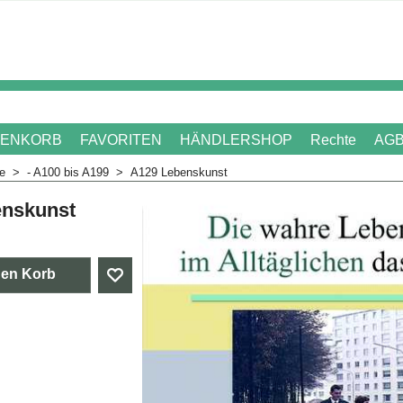
ENKORB
FAVORITEN
HÄNDLERSHOP
Rechte
AG
me
>
- A100 bis A199
>
A129 Lebenskunst
enskunst
. Mehrwertsteuer
den Korb