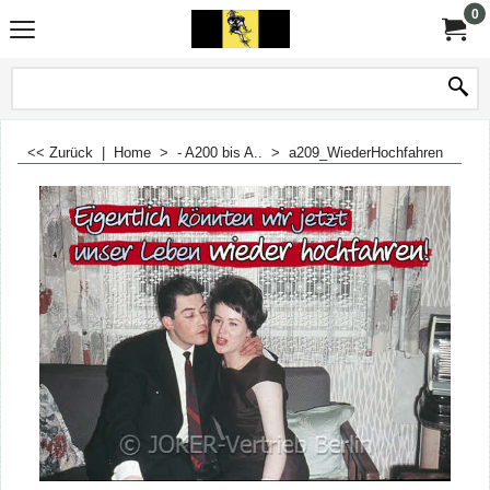
0
<< Zurück
|
Home
>
- A200 bis A..
>
a209_WiederHochfahren