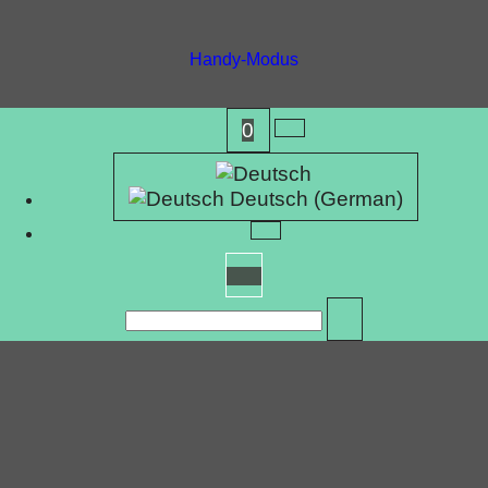
Handy-Modus
WebShop erstellt mit
ShopFactory Shop
Software.
0
Deutsch (German)