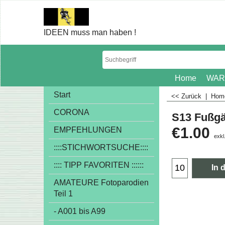
IDEEN muss man haben !
Home
WAR
Start
<< Zurück
|
Ho
CORONA
S13 Fußg
€
1.00
EMPFEHLUNGEN
exkl
::::STICHWORTSUCHE::::
:::: TIPP FAVORITEN ::::::
In 
AMATEURE Fotoparodien
Teil 1
- A001 bis A99