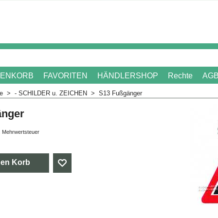
ENKORB
FAVORITEN
HÄNDLERSHOP
Rechte
AG
me
>
- SCHILDER u. ZEICHEN
>
S13 Fußgänger
änger
. Mehrwertsteuer
den Korb