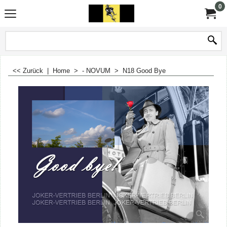
0
<< Zurück
|
Home
>
- NOVUM
>
N18 Good Bye