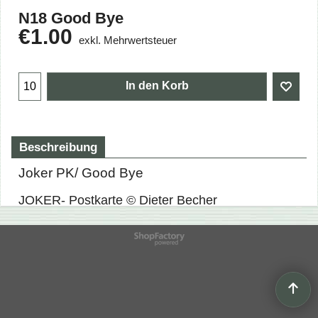
N18 Good Bye
€
1.00
exkl. Mehrwertsteuer
In den Korb
Beschreibung
Joker PK/ Good Bye
JOKER- Postkarte © Dieter Becher
WebShop erstellt mit
ShopFactory Shop
Software.