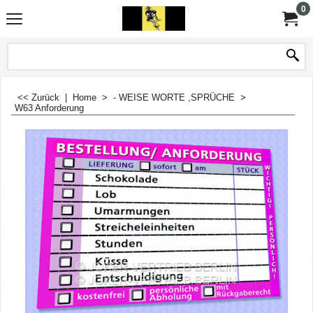
0
<< Zurück
|
Home
>
- WEISE WORTE ,SPRÜCHE
>
W63 Anforderung