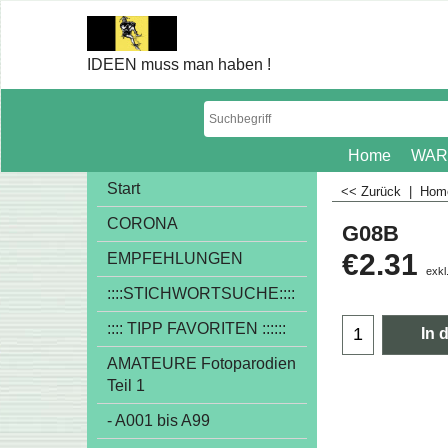
IDEEN muss man haben !
Home
WAR
Start
<< Zurück
|
Ho
CORONA
G08B
€
2.31
EMPFEHLUNGEN
exkl
::::STICHWORTSUCHE::::
:::: TIPP FAVORITEN ::::::
In 
AMATEURE Fotoparodien
Teil 1
- A001 bis A99