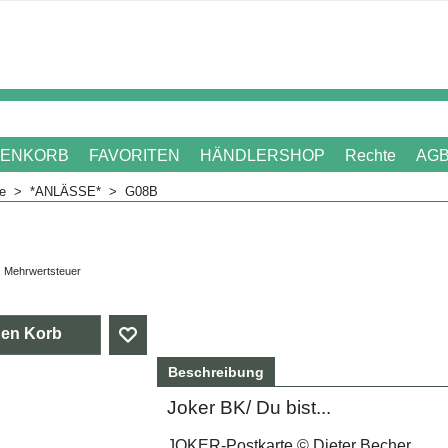
ENKORB
FAVORITEN
HÄNDLERSHOP
Rechte
AG
me
>
*ANLÄSSE*
>
G08B
. Mehrwertsteuer
den Korb
Beschreibung
Joker BK/ Du bist...
JOKER-Postkarte © Dieter Becher