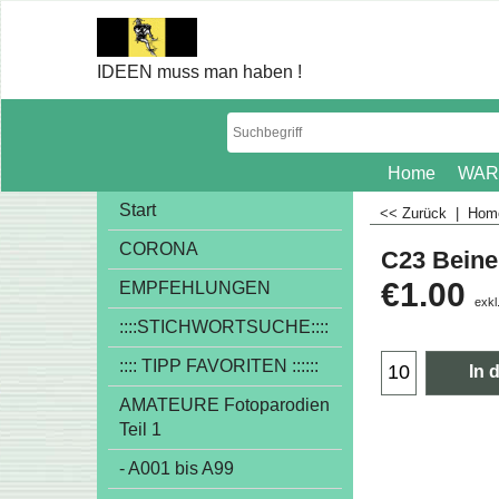
IDEEN muss man haben !
Home
WAR
Start
<< Zurück
|
Ho
CORONA
C23 Beine
€
1.00
EMPFEHLUNGEN
exkl
::::STICHWORTSUCHE::::
:::: TIPP FAVORITEN ::::::
In 
AMATEURE Fotoparodien
Teil 1
- A001 bis A99