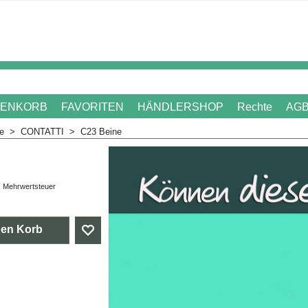
ENKORB
FAVORITEN
HÄNDLERSHOP
Rechte
AG
me
>
CONTATTI
>
C23 Beine
. Mehrwertsteuer
den Korb