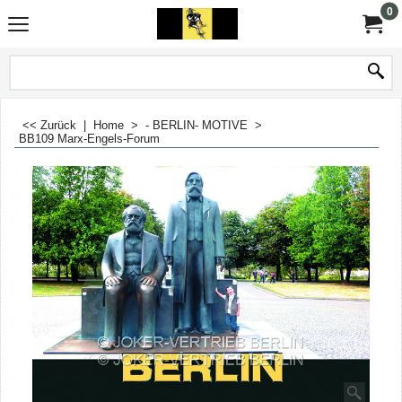
0
<< Zurück
|
Home
>
- BERLIN- MOTIVE
>
BB109 Marx-Engels-Forum