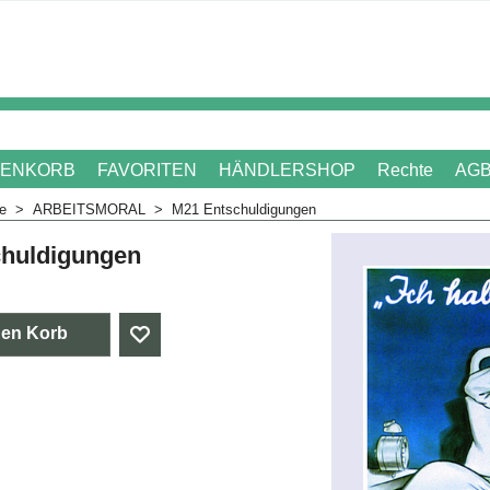
ENKORB
FAVORITEN
HÄNDLERSHOP
Rechte
AG
me
>
ARBEITSMORAL
>
M21 Entschuldigungen
huldigungen
. Mehrwertsteuer
den Korb