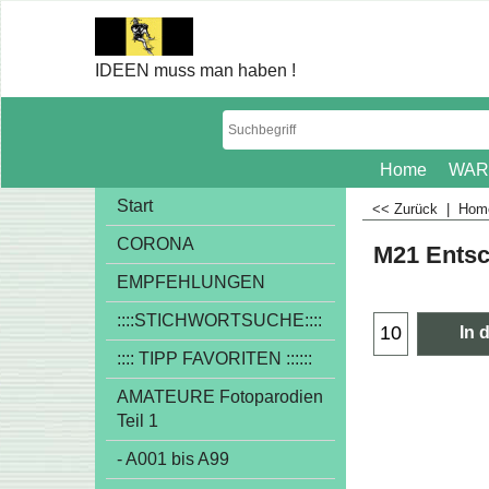
IDEEN muss man haben !
Home
WAR
Start
<< Zurück
|
Ho
CORONA
M21 Entsc
€
1.00
EMPFEHLUNGEN
exkl
::::STICHWORTSUCHE::::
:::: TIPP FAVORITEN ::::::
In 
AMATEURE Fotoparodien
Teil 1
- A001 bis A99