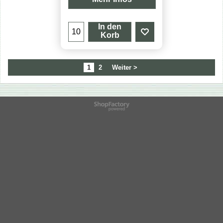
In den
Korb
1
2
Weiter >
WebShop erstellt mit
ShopFactory Shop
Software.