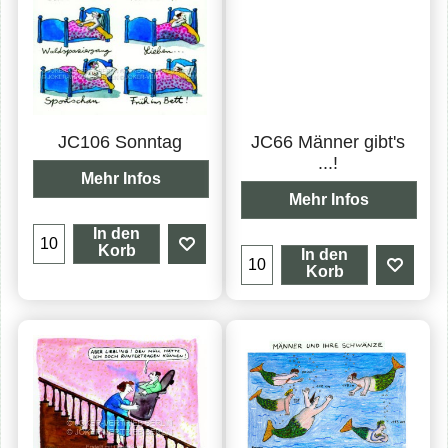
JC106 Sonntag
JC66 Männer gibt's
...!
Mehr Infos
Mehr Infos
In den
Korb
In den
Korb