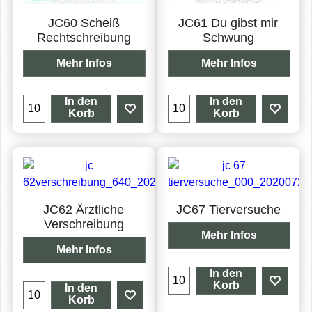
JC60 Scheiß
JC61 Du gibst mir
Rechtschreibung
Schwung
Mehr Infos
Mehr Infos
In den
In den
Korb
Korb
JC62 Ärztliche
JC67 Tierversuche
Verschreibung
Mehr Infos
Mehr Infos
In den
Korb
In den
Korb